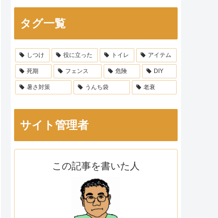
タグ一覧
しつけ
役に立った
トイレ
アイテム
死期
フェンス
危険
DIY
暑さ対策
うんち袋
老衰
サイト管理者
この記事を書いた人