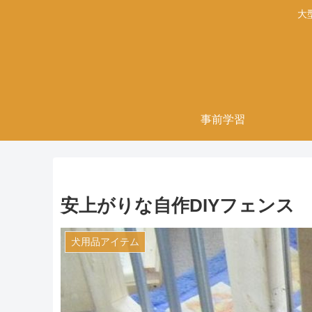
大
事前学習
安上がりな自作DIYフェンス
犬用品アイテム