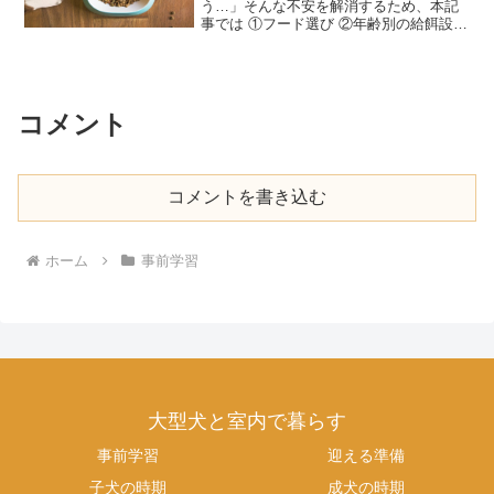
う…」そんな不安を解消するため、本記
事では ①フード選び ②年齢別の給餌設計
③肥満対策＆サプリメント の３ステップ
で大型犬の栄養管理を解説します。大型
犬向けフードの選び方愛犬に適した優良
なフードを選ぶた...
コメント
コメントを書き込む
ホーム
事前学習
大型犬と室内で暮らす
事前学習
迎える準備
子犬の時期
成犬の時期