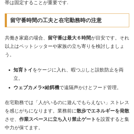
帯は固定することが重要です.
留守番時間の工夫と在宅勤務時の注意
共働き家庭の場合、
留守番は最大６時間
が目安です。それ
以上はペットシッターや家族の立ち寄りを検討しましょ
う。
知育トイ
をケージに入れ、暇つぶしと誤飲防止を両
立。
ウェブカメラ×給餌機
で遠隔声かけとフード管理。
在宅勤務では「人がいるのに遊んでもらえない」ストレス
を感じがちになります。業務前に
散歩でエネルギーを発散
させ、
作業スペースに立ち入り禁止ゲート
を設置すると集
中力が保てます。