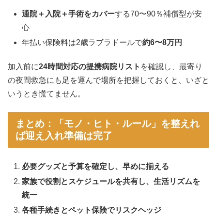
通院＋入院＋手術をカバー
する70〜90％補償型が安
心
年払い保険料は2歳ラブラドールで
約6〜8万円
加入前に
24時間対応の提携病院リスト
を確認し、最寄り
の夜間救急にも足を運んで場所を把握しておくと、いざと
いうとき慌てません。
まとめ：「モノ・ヒト・ルール」を整えれ
ば迎え入れ準備は完了
必要グッズと予算を確定し、早めに揃える
家族で役割とスケジュールを共有し、生活リズムを
統一
各種手続きとペット保険でリスクヘッジ