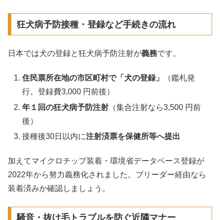
狂犬病予防接種・登録など手続きの流れ
日本では犬の登録と狂犬病予防注射が
義務
です。
住民票所在地の市区町村で「犬の登録」
（鑑札発
行。登録費3,000 円前後）
年１回の狂犬病予防注射
（集合注射なら3,500 円前
後）
接種後30日以内に
注射済票を保健所等へ提出
加えてマイクロチップ装着・環境省データベース登録が
2022年から努力義務化されました。ブリーダー経由なら
装着済みか確認しましょう。
騒音・抜け毛トラブルを防ぐ近隣マナー