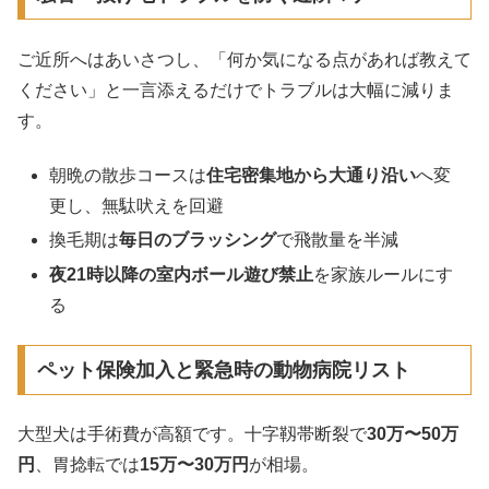
ご近所へはあいさつし、「何か気になる点があれば教えて
ください」と一言添えるだけでトラブルは大幅に減りま
す。
朝晩の散歩コースは
住宅密集地から大通り沿い
へ変
更し、無駄吠えを回避
換毛期は
毎日のブラッシング
で飛散量を半減
夜21時以降の室内ボール遊び禁止
を家族ルールにす
る
ペット保険加入と緊急時の動物病院リスト
大型犬は手術費が高額です。十字靱帯断裂で
30万〜50万
円
、胃捻転では
15万〜30万円
が相場。