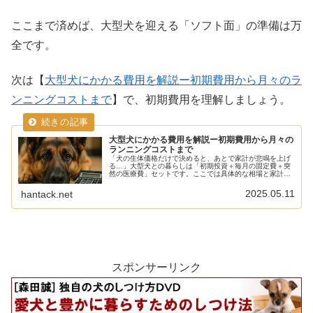
ここまで済めば、大型犬を迎える「ソフト面」の準備は万
全です。
次は【
大型犬にかかる費用を解説ー初期費用から月々のラ
ンニングコストまで
】で、初期費用を理解しましょう。
大型犬にかかる費用を解説ー初期費用から月々の
ランニングコストまで
「犬の生体価格だけで決めると、あとで家計が悲鳴を上げ
る…」大型犬との暮らしは「初期投資＋毎月の固定費＋突
然の医療費」セットです。ここでは具体的な相場と家計管
理のコツを最新データでまとめました。まず押さえたい初
期費用大型犬の購入価格、マイクロ...
2025.05.11
hantack.net
スポンサーリンク